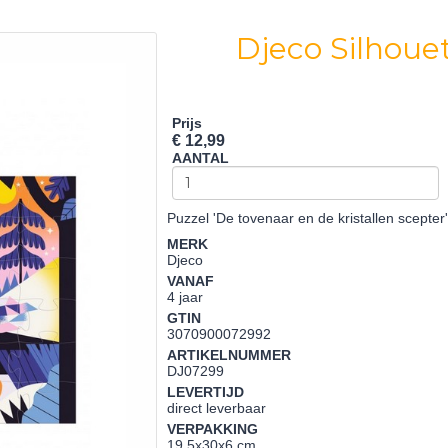
Djeco Silhoue
Prijs
€ 12,99
AANTAL
Puzzel 'De tovenaar en de kristallen scepter
MERK
Djeco
VANAF
4 jaar
GTIN
3070900072992
ARTIKELNUMMER
DJ07299
LEVERTIJD
direct leverbaar
VERPAKKING
19,5x30x6 cm