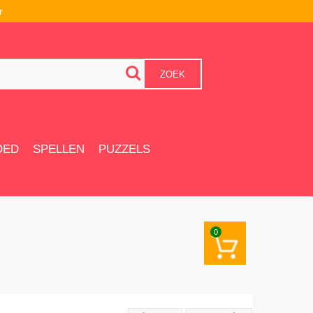
r
ZOEK
OED
SPELLEN
PUZZELS
0