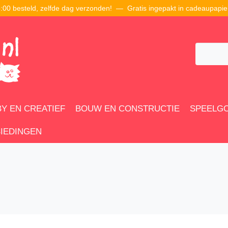
00 besteld, zelfde dag verzonden! — Gratis ingepakt in cadeaupapie
Y EN CREATIEF
BOUW EN CONSTRUCTIE
SPEELG
IEDINGEN