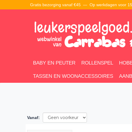
Gratis bezorging vanaf €45 —
Op werkdagen voor 15:
BABY EN PEUTER
ROLLENSPEL
HOBB
TASSEN EN WOONACCESSOIRES
AANB
Vanaf
: