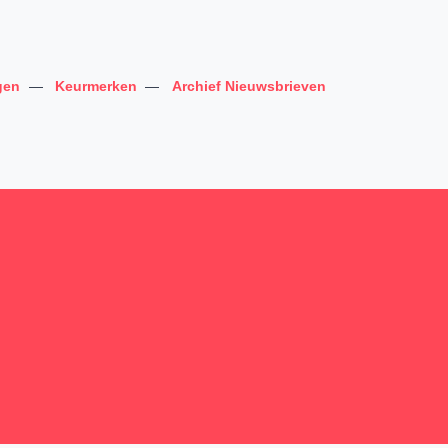
gen
—
Keurmerken
—
Archief Nieuwsbrieven