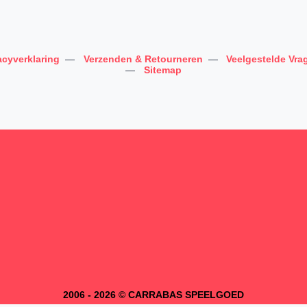
acyverklaring
—
Verzenden & Retourneren
—
Veelgestelde Vra
—
Sitemap
2006 - 2026 © CARRABAS SPEELGOED