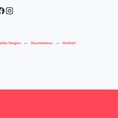
telde Vragen
—
Keurmerken
—
Archief