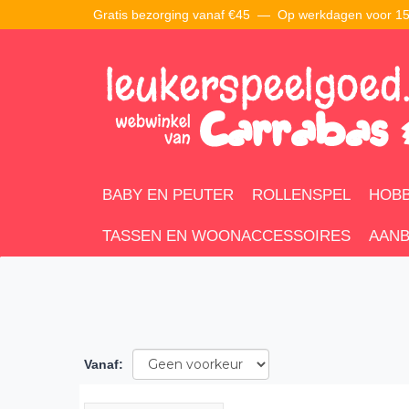
Gratis bezorging vanaf €45 —
Op werkdagen voor 15:
BABY EN PEUTER
ROLLENSPEL
HOBB
TASSEN EN WOONACCESSOIRES
AANB
Vanaf
: