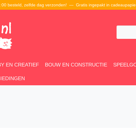
00 besteld, zelfde dag verzonden! — Gratis ingepakt in cadeaupapie
Y EN CREATIEF
BOUW EN CONSTRUCTIE
SPEELG
IEDINGEN