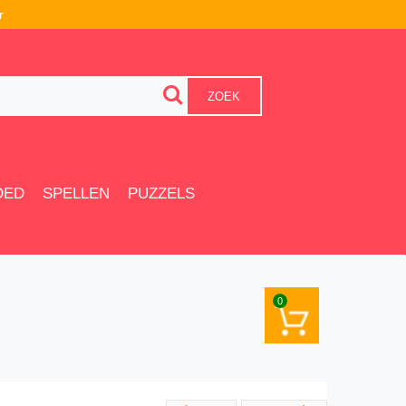
r
ZOEK
OED
SPELLEN
PUZZELS
0