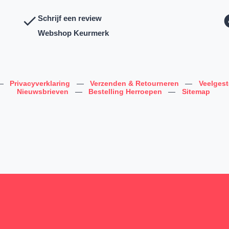
Schrijf een review
Webshop Keurmerk
—
Privacyverklaring
—
Verzenden & Retourneren
—
Veelges
Nieuwsbrieven
—
Bestelling Herroepen
—
Sitemap