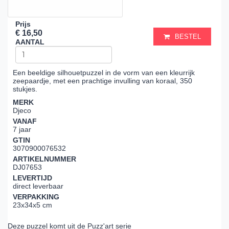
Prijs
€ 16,50
BESTEL
AANTAL
Een beeldige silhouetpuzzel in de vorm van een kleurrijk
zeepaardje, met een prachtige invulling van koraal, 350
stukjes.
MERK
Djeco
VANAF
7 jaar
GTIN
3070900076532
ARTIKELNUMMER
DJ07653
LEVERTIJD
direct leverbaar
VERPAKKING
23x34x5 cm
Deze puzzel komt uit de Puzz'art serie