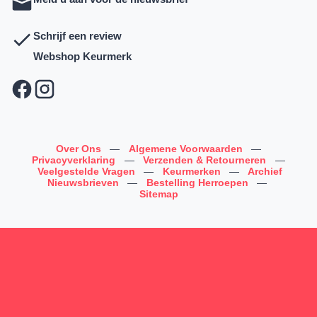
Schrijf een review
Webshop Keurmerk
Over Ons
—
Algemene Voorwaarden
—
Privacyverklaring
—
Verzenden & Retourneren
—
Veelgestelde Vragen
—
Keurmerken
—
Archief
Nieuwsbrieven
—
Bestelling Herroepen
—
Sitemap