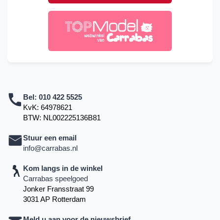
Bel:
010 422 5525
KvK: 64978621
BTW: NL002225136B81
Stuur een email
info@carrabas.nl
Kom langs in de winkel
Carrabas speelgoed
Jonker Fransstraat 99
3031 AP Rotterdam
Meld u aan voor de nieuwsbrief