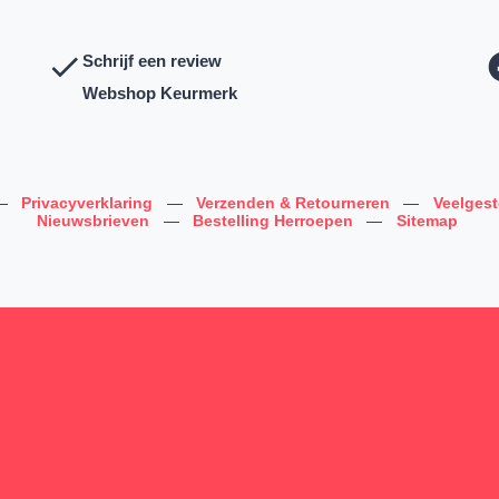
Schrijf een review
Webshop Keurmerk
—
Privacyverklaring
—
Verzenden & Retourneren
—
Veelges
Nieuwsbrieven
—
Bestelling Herroepen
—
Sitemap