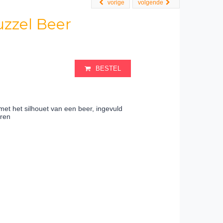
vorige
volgende
zzel Beer
BESTEL
met het silhouet van een beer, ingevuld
eren