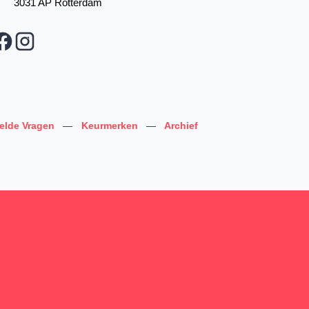
3031 AP Rotterdam
telde Vragen
—
Keurmerken
—
Archief