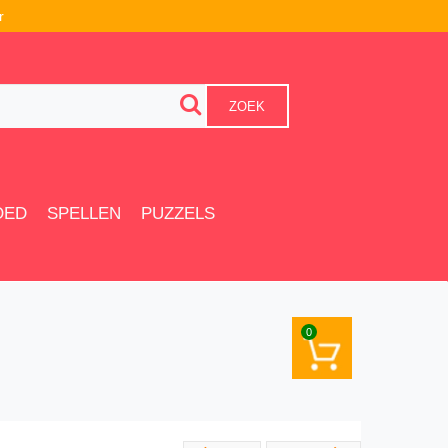
r
ZOEK
OED
SPELLEN
PUZZELS
0