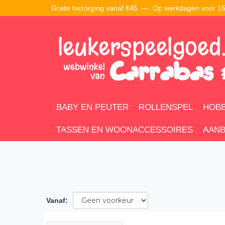
Gratis bezorging vanaf €45 —
Op werkdagen voor 15:
BABY EN PEUTER
ROLLENSPEL
HOBB
TASSEN EN WOONACCESSOIRES
AANB
Vanaf
: