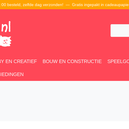
00 besteld, zelfde dag verzonden! — Gratis ingepakt in cadeaupapie
Y EN CREATIEF
BOUW EN CONSTRUCTIE
SPEELG
IEDINGEN