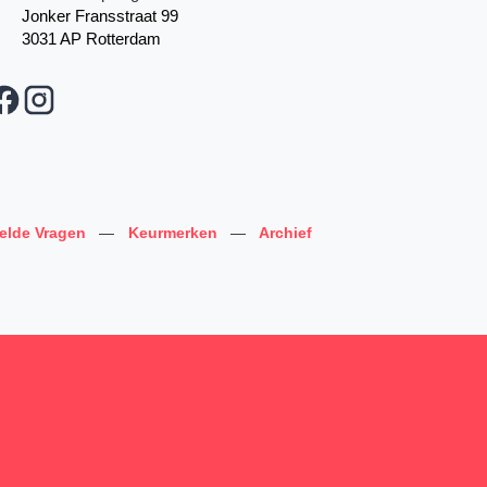
Jonker Fransstraat 99
3031 AP Rotterdam
telde Vragen
—
Keurmerken
—
Archief