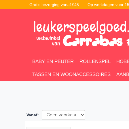
Gratis bezorging vanaf €45 —
Op werkdagen voor 15:
BABY EN PEUTER
ROLLENSPEL
HOBB
TASSEN EN WOONACCESSOIRES
AANB
Vanaf
: