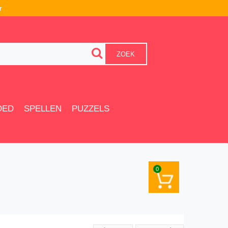
r
ZOEK
OED
SPELLEN
PUZZELS
0