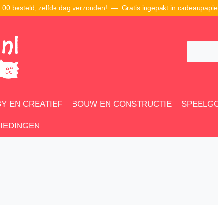
00 besteld, zelfde dag verzonden! — Gratis ingepakt in cadeaupapie
Y EN CREATIEF
BOUW EN CONSTRUCTIE
SPEELG
IEDINGEN