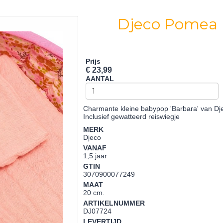
Djeco Pomea 
Prijs
€ 23,99
AANTAL
Charmante kleine babypop 'Barbara' van Dj
Inclusief gewatteerd reiswiegje
MERK
Djeco
VANAF
1,5 jaar
GTIN
3070900077249
MAAT
20 cm.
ARTIKELNUMMER
DJ07724
LEVERTIJD