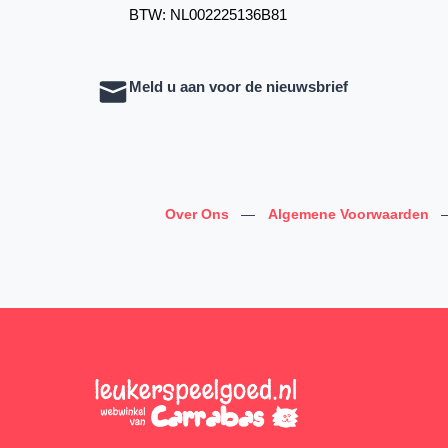
BTW: NL002225136B81
Meld u aan voor de nieuwsbrief
Over Ons
—
Algemene Voorwaarden