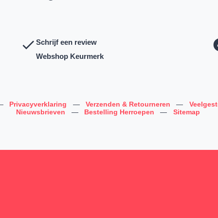
Schrijf een review
Webshop Keurmerk
—
Privacyverklaring
—
Verzenden & Retourneren
—
Veelges
Nieuwsbrieven
—
Bestelling Herroepen
—
Sitemap