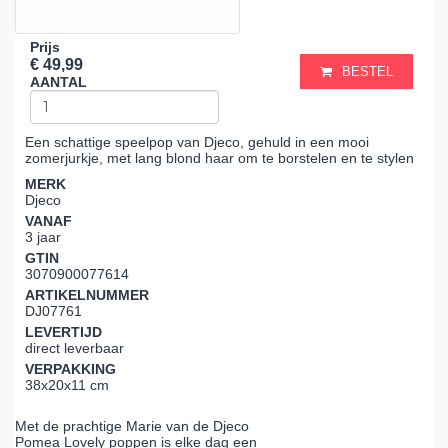
Prijs
€ 49,99
BESTEL
AANTAL
Een schattige speelpop van Djeco, gehuld in een mooi
zomerjurkje, met lang blond haar om te borstelen en te stylen
MERK
Djeco
VANAF
3 jaar
GTIN
3070900077614
ARTIKELNUMMER
DJ07761
LEVERTIJD
direct leverbaar
VERPAKKING
38x20x11 cm
Met de prachtige Marie van de Djeco
Pomea Lovely poppen is elke dag een