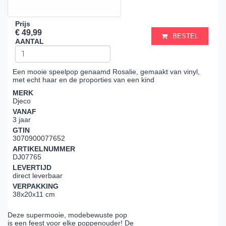
Prijs
€ 49,99
BESTEL
AANTAL
Een mooie speelpop genaamd Rosalie, gemaakt van vinyl,
met echt haar en de proporties van een kind
MERK
Djeco
VANAF
3 jaar
GTIN
3070900077652
ARTIKELNUMMER
DJ07765
LEVERTIJD
direct leverbaar
VERPAKKING
38x20x11 cm
Deze supermooie, modebewuste pop
is een feest voor elke poppenouder! De