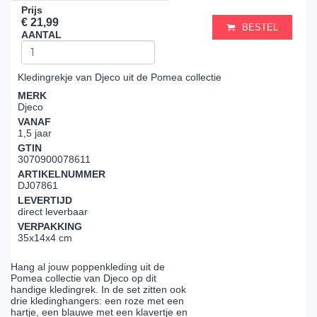
Prijs
€ 21,99
BESTEL
AANTAL
Kledingrekje van Djeco uit de Pomea collectie
MERK
Djeco
VANAF
1,5 jaar
GTIN
3070900078611
ARTIKELNUMMER
DJ07861
LEVERTIJD
direct leverbaar
VERPAKKING
35x14x4 cm
Hang al jouw poppenkleding uit de
Pomea collectie van Djeco op dit
handige kledingrek. In de set zitten ook
drie kledinghangers: een roze met een
hartje, een blauwe met een klavertje en