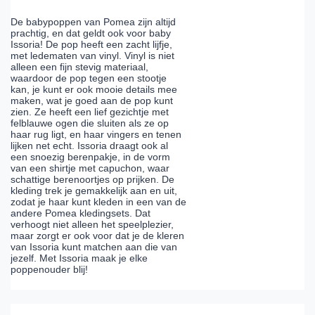
De babypoppen van Pomea zijn altijd
prachtig, en dat geldt ook voor baby
Issoria! De pop heeft een zacht lijfje,
met ledematen van vinyl. Vinyl is niet
alleen een fijn stevig materiaal,
waardoor de pop tegen een stootje
kan, je kunt er ook mooie details mee
maken, wat je goed aan de pop kunt
zien. Ze heeft een lief gezichtje met
felblauwe ogen die sluiten als ze op
haar rug ligt, en haar vingers en tenen
lijken net echt. Issoria draagt ook al
een snoezig berenpakje, in de vorm
van een shirtje met capuchon, waar
schattige berenoortjes op prijken. De
kleding trek je gemakkelijk aan en uit,
zodat je haar kunt kleden in een van de
andere Pomea kledingsets. Dat
verhoogt niet alleen het speelplezier,
maar zorgt er ook voor dat je de kleren
van Issoria kunt matchen aan die van
jezelf. Met Issoria maak je elke
poppenouder blij!