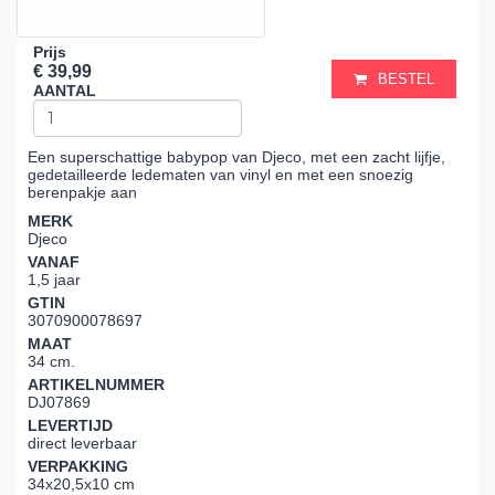
Prijs
€ 39,99
BESTEL
AANTAL
Een superschattige babypop van Djeco, met een zacht lijfje,
gedetailleerde ledematen van vinyl en met een snoezig
berenpakje aan
MERK
Djeco
VANAF
1,5 jaar
GTIN
3070900078697
MAAT
34 cm.
ARTIKELNUMMER
DJ07869
LEVERTIJD
direct leverbaar
VERPAKKING
34x20,5x10 cm