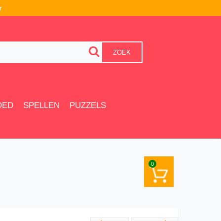
r
ZOEK
OED
SPELLEN
PUZZELS
0