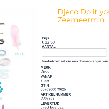
Djeco Do it y
Zeemeermin
Prijs
€ 12,50
AANTAL
Doe-het-zelf set om een dromenvanger va
MERK
Djeco
VANAF
7 jaar
GTIN
3070900079625
ARTIKELNUMMER
DJ07962
LEVERTIJD
direct leverbaar