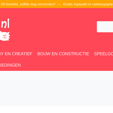
00 besteld, zelfde dag verzonden! — Gratis ingepakt in cadeaupapie
Y EN CREATIEF
BOUW EN CONSTRUCTIE
SPEELG
IEDINGEN