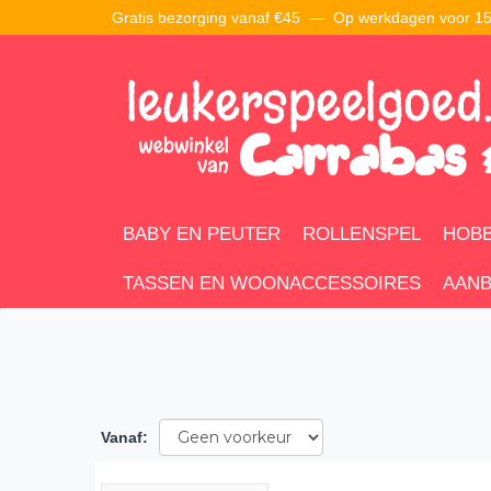
Gratis bezorging vanaf €45 —
Op werkdagen voor 15:
BABY EN PEUTER
ROLLENSPEL
HOBB
TASSEN EN WOONACCESSOIRES
AANB
Vanaf
: