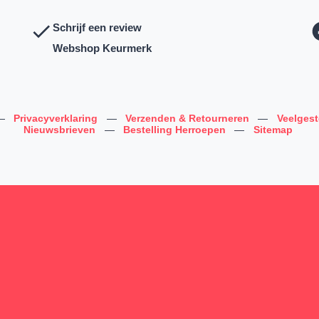
Schrijf een review
Webshop Keurmerk
—
Privacyverklaring
—
Verzenden & Retourneren
—
Veelges
Nieuwsbrieven
—
Bestelling Herroepen
—
Sitemap