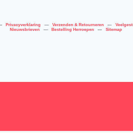
—
Privacyverklaring
—
Verzenden & Retourneren
—
Veelges
Nieuwsbrieven
—
Bestelling Herroepen
—
Sitemap