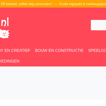
00 besteld, zelfde dag verzonden! — Gratis ingepakt in cadeaupapie
Y EN CREATIEF
BOUW EN CONSTRUCTIE
SPEELG
IEDINGEN