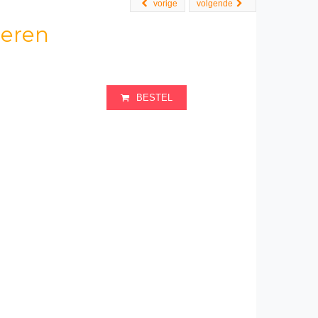
vorige
volgende
ieren
BESTEL