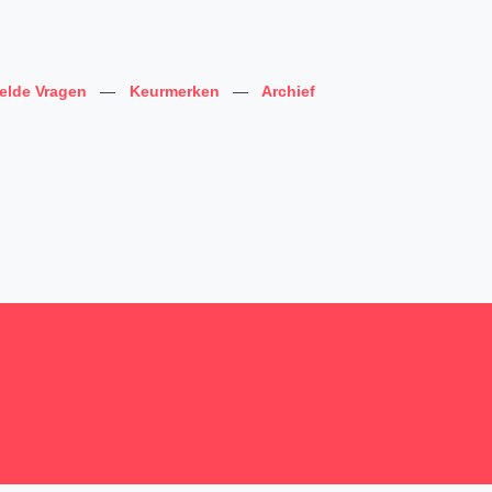
telde Vragen
—
Keurmerken
—
Archief