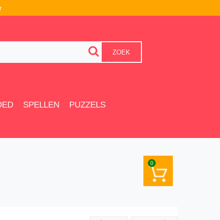
r
ZOEK
OED
SPELLEN
PUZZELS
0