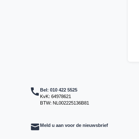
Bel:
010 422 5525
KvK: 64978621
BTW: NL002225136B81
Meld u aan voor de nieuwsbrief