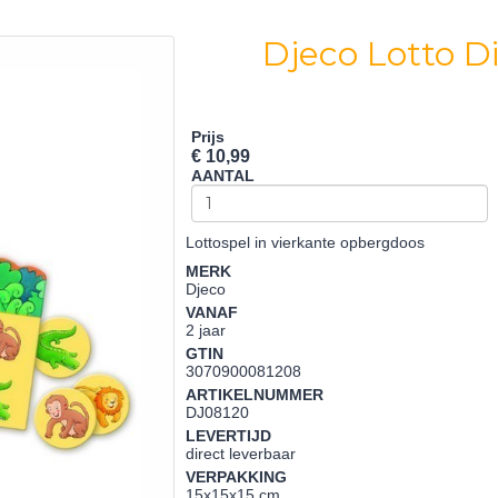
Djeco Lotto D
Prijs
€ 10,99
AANTAL
Lottospel in vierkante opbergdoos
MERK
Djeco
VANAF
2 jaar
GTIN
3070900081208
ARTIKELNUMMER
DJ08120
LEVERTIJD
direct leverbaar
VERPAKKING
15x15x15 cm