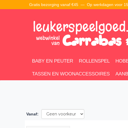
Gratis bezorging vanaf €45 —
Op werkdagen voor 15:
BABY EN PEUTER
ROLLENSPEL
HOBB
TASSEN EN WOONACCESSOIRES
AANB
Vanaf
: