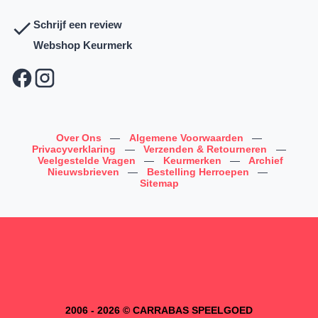
Schrijf een review
Webshop Keurmerk
Over Ons
—
Algemene Voorwaarden
—
Privacyverklaring
—
Verzenden & Retourneren
—
Veelgestelde Vragen
—
Keurmerken
—
Archief
Nieuwsbrieven
—
Bestelling Herroepen
—
Sitemap
2006 - 2026 © CARRABAS SPEELGOED