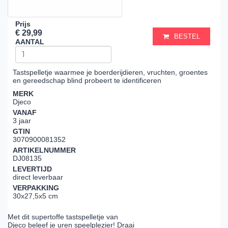
Prijs
€ 29,99
BESTEL
AANTAL
Tastspelletje waarmee je boerderijdieren, vruchten, groentes
en gereedschap blind probeert te identificeren
MERK
Djeco
VANAF
3 jaar
GTIN
3070900081352
ARTIKELNUMMER
DJ08135
LEVERTIJD
direct leverbaar
VERPAKKING
30x27,5x5 cm
Met dit supertoffe tastspelletje van
Djeco beleef je uren speelplezier! Draai