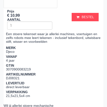
Prijs
€ 10,99
BESTEL
AANTAL
Een stoere tekenset waar je allerlei machines, voertuigen en
zelfs robots mee leert tekenen - inclusief tekenbord, uitwisbare
stift, wisser en voorbeelden
MERK
Djeco
VANAF
4 jaar
GTIN
3070900083219
ARTIKELNUMMER
DJ08321
LEVERTIJD
direct leverbaar
VERPAKKING
21,5x21,5x4 cm
Wil jij allerlei stoere mechanische