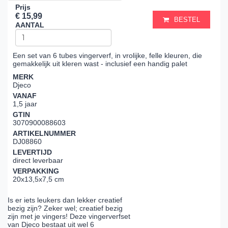
Prijs
€ 15,99
BESTEL
AANTAL
Een set van 6 tubes vingerverf, in vrolijke, felle kleuren, die
gemakkelijk uit kleren wast - inclusief een handig palet
MERK
Djeco
VANAF
1,5 jaar
GTIN
3070900088603
ARTIKELNUMMER
DJ08860
LEVERTIJD
direct leverbaar
VERPAKKING
20x13,5x7,5 cm
Is er iets leukers dan lekker creatief
bezig zijn? Zeker wel; creatief bezig
zijn met je vingers! Deze vingerverfset
van Djeco bestaat uit wel 6