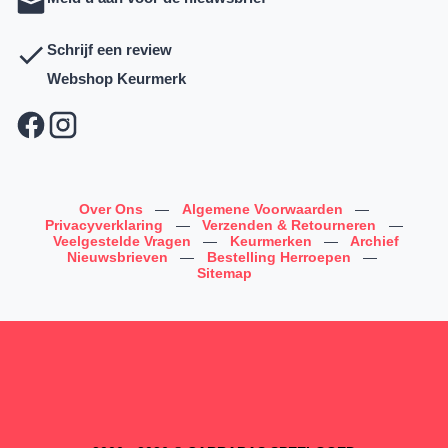
Schrijf een review
Webshop Keurmerk
Over Ons
—
Algemene Voorwaarden
—
Privacyverklaring
—
Verzenden & Retourneren
—
Veelgestelde Vragen
—
Keurmerken
—
Archief
Nieuwsbrieven
—
Bestelling Herroepen
—
Sitemap