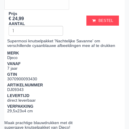
Prijs
€ 24,99
BESTEL
AANTAL
Supermooi knutselpakket 'Nachtelijke Savanne' om
verschillende cyaanblauwe afbeeldingen mee af te drukken
MERK
Djeco
VANAF
7 jaar
GTIN
3070900093430
ARTIKELNUMMER
DJ09343
LEVERTIJD
direct leverbaar
VERPAKKING
29,5x23x4 cm
Maak prachtige blauwdrukken met dit
supergave knutselpakket van Djeco!