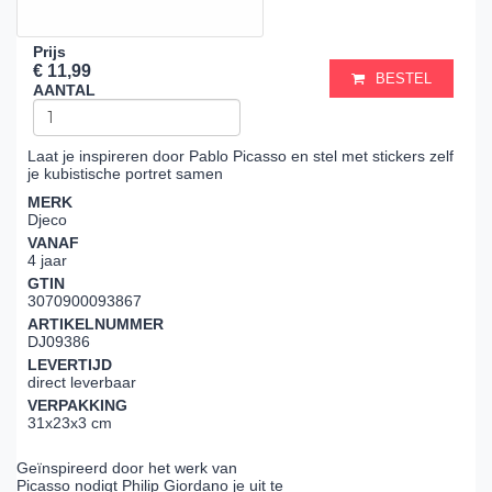
Prijs
€ 11,99
BESTEL
AANTAL
Laat je inspireren door Pablo Picasso en stel met stickers zelf
je kubistische portret samen
MERK
Djeco
VANAF
4 jaar
GTIN
3070900093867
ARTIKELNUMMER
DJ09386
LEVERTIJD
direct leverbaar
VERPAKKING
31x23x3 cm
Geïnspireerd door het werk van
Picasso nodigt Philip Giordano je uit te