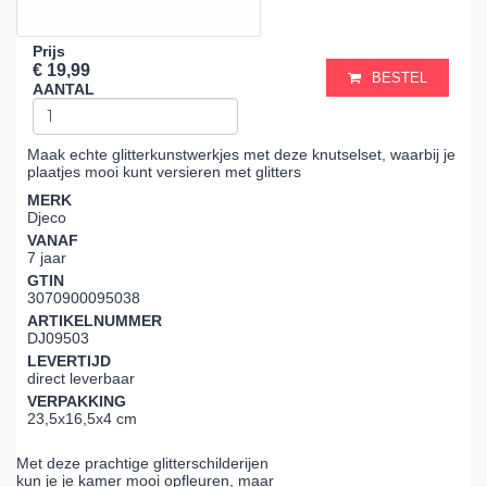
Prijs
€ 19,99
BESTEL
AANTAL
Maak echte glitterkunstwerkjes met deze knutselset, waarbij je
plaatjes mooi kunt versieren met glitters
MERK
Djeco
VANAF
7 jaar
GTIN
3070900095038
ARTIKELNUMMER
DJ09503
LEVERTIJD
direct leverbaar
VERPAKKING
23,5x16,5x4 cm
Met deze prachtige glitterschilderijen
kun je je kamer mooi opfleuren, maar