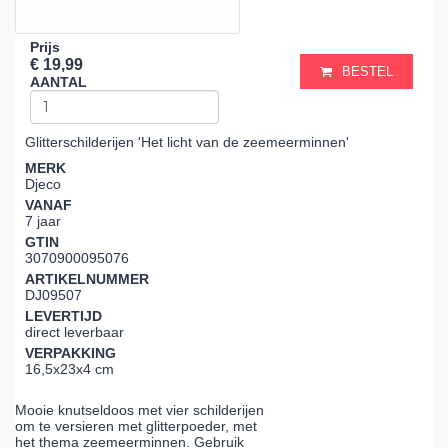
Prijs
€ 19,99
BESTEL
AANTAL
Glitterschilderijen 'Het licht van de zeemeerminnen'
MERK
Djeco
VANAF
7 jaar
GTIN
3070900095076
ARTIKELNUMMER
DJ09507
LEVERTIJD
direct leverbaar
VERPAKKING
16,5x23x4 cm
Mooie knutseldoos met vier schilderijen
om te versieren met glitterpoeder, met
het thema zeemeerminnen. Gebruik