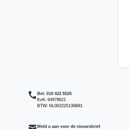
Bel:
010 422 5525
KvK: 64978621
BTW: NL002225136B81
Meld u aan voor de nieuwsbrief