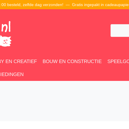
00 besteld, zelfde dag verzonden! — Gratis ingepakt in cadeaupapie
Y EN CREATIEF
BOUW EN CONSTRUCTIE
SPEELG
IEDINGEN