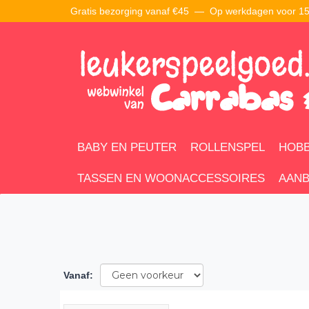
Gratis bezorging vanaf €45 —
Op werkdagen voor 15:
BABY EN PEUTER
ROLLENSPEL
HOBB
TASSEN EN WOONACCESSOIRES
AANB
Vanaf
: