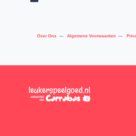
Over Ons
—
Algemene Voorwaarden
—
Priv