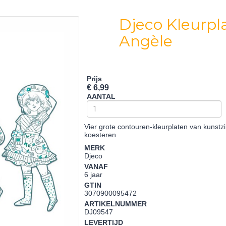
Djeco Kleurpl
Angèle
Prijs
€ 6,99
AANTAL
Vier grote contouren-kleurplaten van kunstz
koesteren
MERK
Djeco
VANAF
6 jaar
GTIN
3070900095472
ARTIKELNUMMER
DJ09547
LEVERTIJD