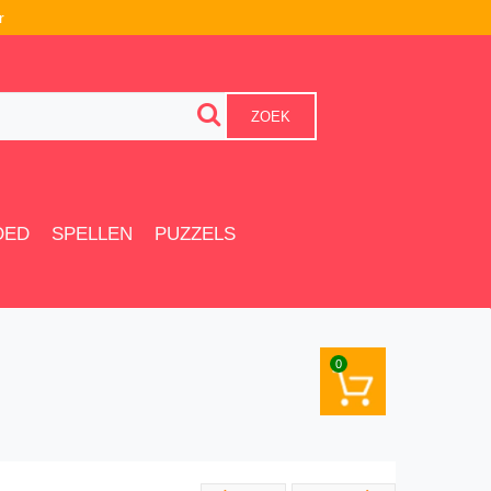
r
ZOEK
OED
SPELLEN
PUZZELS
0