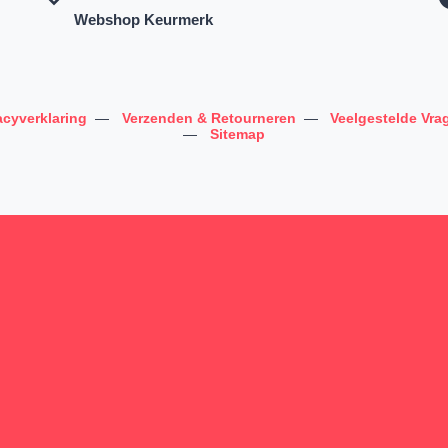
Webshop Keurmerk
acyverklaring
—
Verzenden & Retourneren
—
Veelgestelde Vra
—
Sitemap