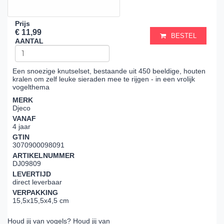
Prijs
€ 11,99
BESTEL
AANTAL
Een snoezige knutselset, bestaande uit 450 beeldige, houten
kralen om zelf leuke sieraden mee te rijgen - in een vrolijk
vogelthema
MERK
Djeco
VANAF
4 jaar
GTIN
3070900098091
ARTIKELNUMMER
DJ09809
LEVERTIJD
direct leverbaar
VERPAKKING
15,5x15,5x4,5 cm
Houd jij van vogels? Houd jij van