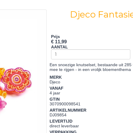
Djeco Fantasi
Prijs
€ 11,99
AANTAL
Een snoezige knutselset, bestaande uit 285 f
mee te rijgen - in een vrolijk bloementhema
MERK
Djeco
VANAF
4 jaar
GTIN
3070900098541
ARTIKELNUMMER
DJ09854
LEVERTIJD
direct leverbaar
VERPAKKING