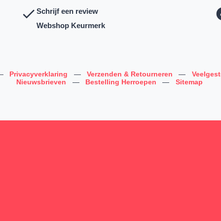
Schrijf een review
Webshop Keurmerk
—
Privacyverklaring
—
Verzenden & Retourneren
—
Veelges
Nieuwsbrieven
—
Bestelling Herroepen
—
Sitemap