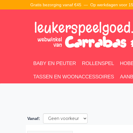
Gratis bezorging vanaf €45 —
Op werkdagen voor 15:
BABY EN PEUTER
ROLLENSPEL
HOBB
TASSEN EN WOONACCESSOIRES
AANB
Vanaf
: