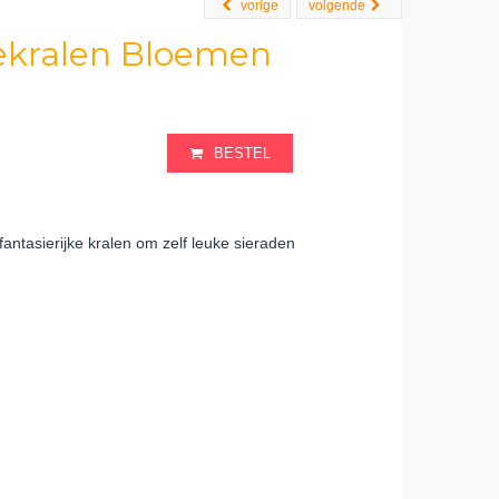
vorige
volgende
ekralen Bloemen
BESTEL
antasierijke kralen om zelf leuke sieraden