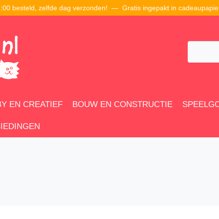
00 besteld, zelfde dag verzonden! — Gratis ingepakt in cadeaupapie
Y EN CREATIEF
BOUW EN CONSTRUCTIE
SPEELG
IEDINGEN