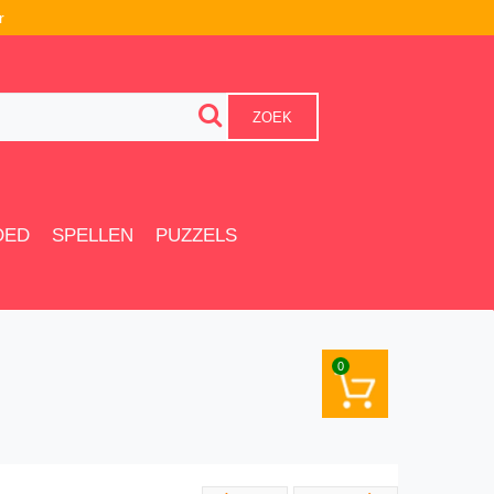
r
ZOEK
OED
SPELLEN
PUZZELS
0