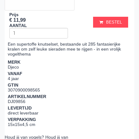
Prijs
€ 11,99
BESTEL
AANTAL
Een supertoffe knutselset, bestaande uit 285 fantasierijke
kralen om zelf leuke sieraden mee te rijgen - in een vrolijk
vogelthema
MERK
Djeco
VANAF
4 jaar
GTIN
3070900098565
ARTIKELNUMMER
DJ09856
LEVERTIJD
direct leverbaar
VERPAKKING
15x15x4,5 cm
Houd jij van vogels? Houd jij van