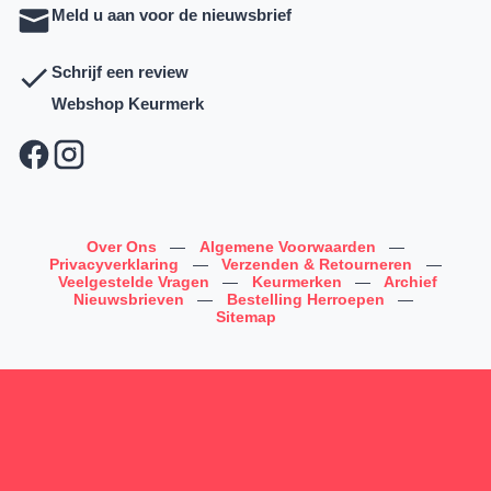
Meld u aan voor de nieuwsbrief
Schrijf een review
Webshop Keurmerk
Over Ons
—
Algemene Voorwaarden
—
Privacyverklaring
—
Verzenden & Retourneren
—
Veelgestelde Vragen
—
Keurmerken
—
Archief
Nieuwsbrieven
—
Bestelling Herroepen
—
Sitemap