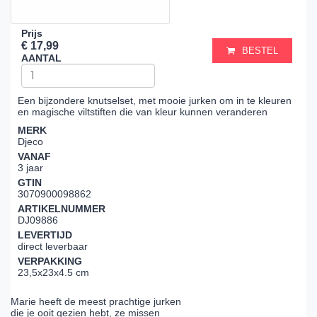
Prijs
€ 17,99
BESTEL
AANTAL
Een bijzondere knutselset, met mooie jurken om in te kleuren
en magische viltstiften die van kleur kunnen veranderen
MERK
Djeco
VANAF
3 jaar
GTIN
3070900098862
ARTIKELNUMMER
DJ09886
LEVERTIJD
direct leverbaar
VERPAKKING
23,5x23x4.5 cm
Marie heeft de meest prachtige jurken
die je ooit gezien hebt, ze missen