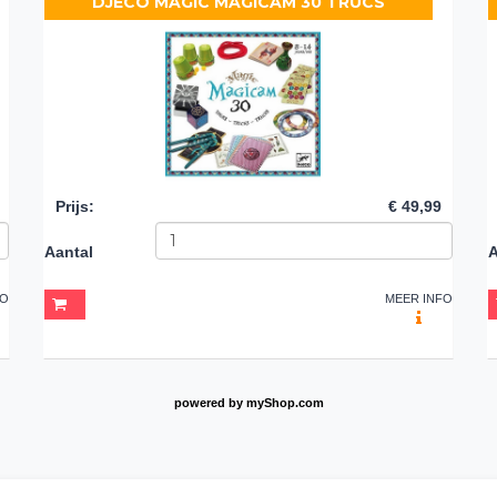
DJECO MAGIC MAGICAM 30 TRUCS
Prijs
:
€ 49,99
Aantal
A
FO
MEER INFO
powered by
myShop.com