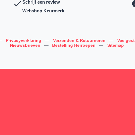
Schrijf een review
Webshop Keurmerk
—
Privacyverklaring
—
Verzenden & Retourneren
—
Veelges
Nieuwsbrieven
—
Bestelling Herroepen
—
Sitemap