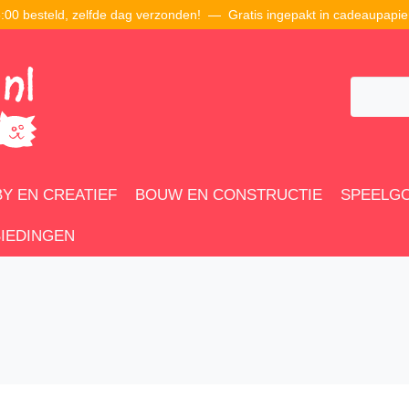
00 besteld, zelfde dag verzonden! — Gratis ingepakt in cadeaupapie
Y EN CREATIEF
BOUW EN CONSTRUCTIE
SPEELG
IEDINGEN