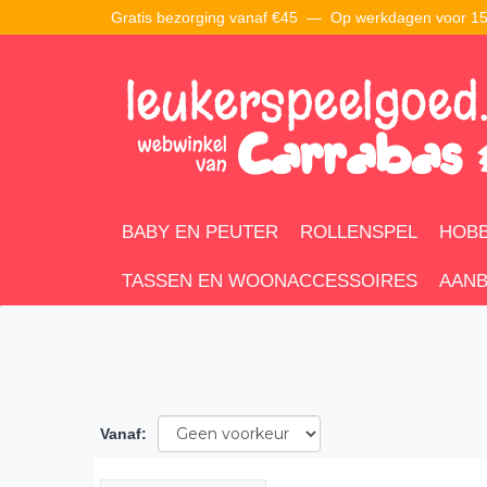
Gratis bezorging vanaf €45 —
Op werkdagen voor 15:
BABY EN PEUTER
ROLLENSPEL
HOBB
TASSEN EN WOONACCESSOIRES
AANB
Vanaf
: