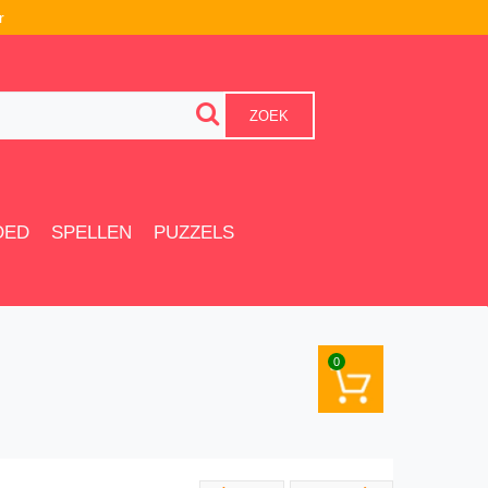
r
ZOEK
OED
SPELLEN
PUZZELS
0