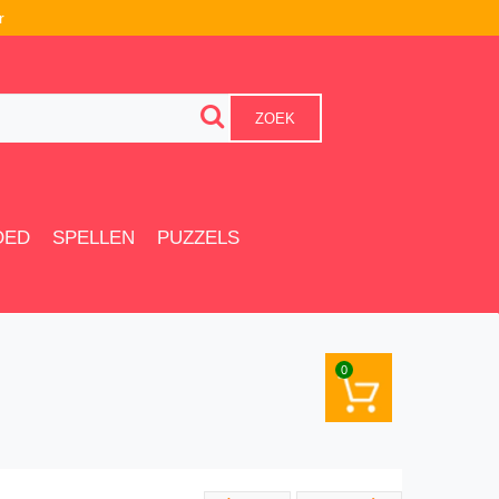
r
ZOEK
OED
SPELLEN
PUZZELS
0