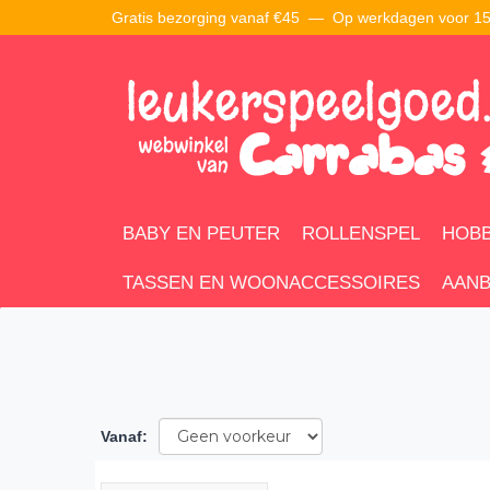
Gratis bezorging vanaf €45 —
Op werkdagen voor 15:
BABY EN PEUTER
ROLLENSPEL
HOBB
TASSEN EN WOONACCESSOIRES
AANB
Vanaf
: