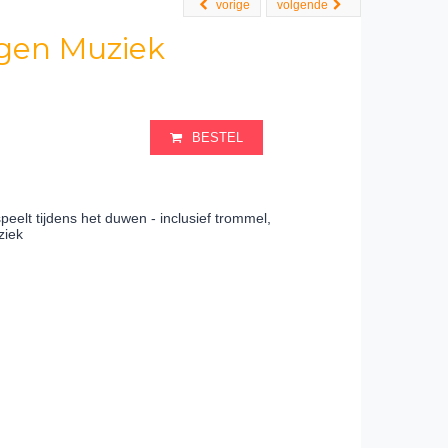
vorige
volgende
gen Muziek
BESTEL
eelt tijdens het duwen - inclusief trommel,
ziek