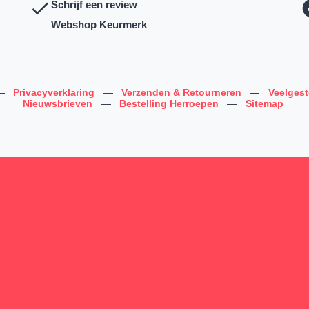
Schrijf een review
Webshop Keurmerk
—
Privacyverklaring
—
Verzenden & Retourneren
—
Veelges
Nieuwsbrieven
—
Bestelling Herroepen
—
Sitemap