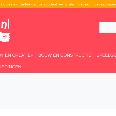
00 besteld, zelfde dag verzonden! — Gratis ingepakt in cadeaupapie
Y EN CREATIEF
BOUW EN CONSTRUCTIE
SPEELG
IEDINGEN