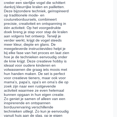
creëer een sierlijke vogel die schittert
dankzij kleurrijke kralen en pailletten.
Deze bijzondere techniek, geïnspireerd
op traditionele mode- en
coutureborduursels, combineert
precisie, creativiteit en ontspanning in
één activiteit. Op het voorgedrukte
doek breng je stap voor stap de kralen
aan volgens het ontwerp. Terwijl je
verder werkt, krijgt de vogel steeds
meer kleur, diepte en glans. De
meegeleverde instructievideo helpt je
bij elke fase van het proces en laat zien
hoe je de technieken eenvoudig onder
de knie krijgt. Deze creatieve hobby is
ideaal voor oudere kinderen en
volwassenen die graag iets moois met
hun handen maken. De set is perfect
voor creatieve tieners, maar ook voor
mama's, papa's, opa's en oma's die op
zoek zijn naar een rustgevende
activiteit waarmee ze even helemaal
kunnen opgaan in hun eigen creatie.
Zo geniet je samen of alleen van een
inspirerende en ontspannen
borduurervaring.verschillende
technieken uitlegt. Zo kun je eenvoudig
vanuit huis aan de slag, op je eigen