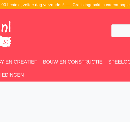
00 besteld, zelfde dag verzonden! — Gratis ingepakt in cadeaupapie
Y EN CREATIEF
BOUW EN CONSTRUCTIE
SPEELG
IEDINGEN