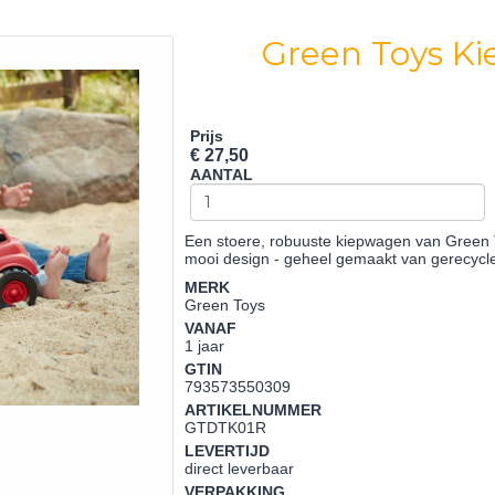
Green Toys K
Prijs
€ 27,50
AANTAL
Een stoere, robuuste kiepwagen van Green
mooi design - geheel gemaakt van gerecycl
MERK
Green Toys
VANAF
1 jaar
GTIN
793573550309
ARTIKELNUMMER
GTDTK01R
LEVERTIJD
direct leverbaar
VERPAKKING