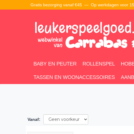
Gratis bezorging vanaf €45 —
Op werkdagen voor 15:
BABY EN PEUTER
ROLLENSPEL
HOBB
TASSEN EN WOONACCESSOIRES
AANB
Vanaf
: