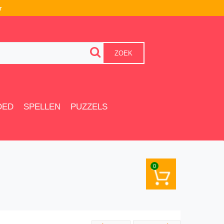
r
ZOEK
OED
SPELLEN
PUZZELS
0