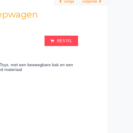
vorige
volgende
iepwagen
BESTEL
 Toys, met een beweegbare bak en een
ed materiaal