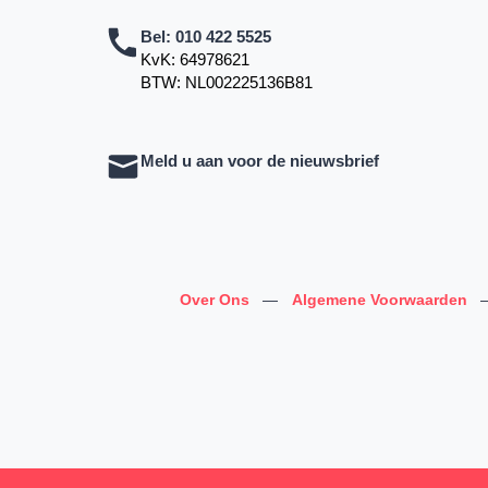
Bel:
010 422 5525
KvK: 64978621
BTW: NL002225136B81
Meld u aan voor de nieuwsbrief
Over Ons
—
Algemene Voorwaarden