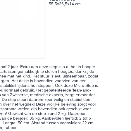
55,5x26,5x14 cm
af 2 jaar. Extra aan deze step is o.a. het in hoogte
aartussen gemakkelijk te stellen hoogtes, dankzij de
mee met het kind. Het stuur is evt. uitneembaar, zodat
gen. Het dekje is bovendien voorzien van een
stabiliteit tijdens het steppen. Ook deze Micro Step is
bij normaal gebruik. Het gepatenteerde 'lean-and-
 van Zwitserse, medische experts, zorgt ervoor dat
 De step stuurt daarom zeer veilig en stabiel door
n over het wegdek! Deze vrolijke beleving zorgt voor
nsparante wielen zijn bovendien ook geschikt voor
jzen! Gewicht van de step: rond 2 kg. Daardoor
n de berijder: 35 kg. Aanbevolen leeftijd: 2 tot 6
cm. Lengte: 50 cm. Afstand tussen voorwielen: 22 cm.
m, rubber.