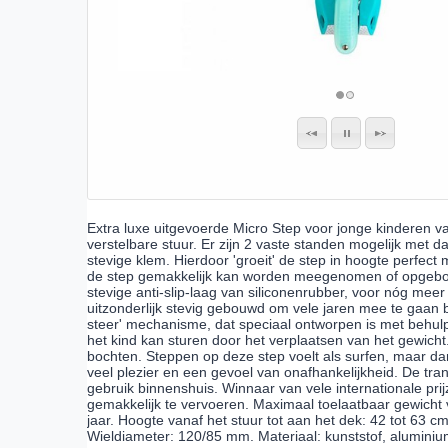
Extra luxe uitgevoerde Micro Step voor jonge kinderen van
verstelbare stuur. Er zijn 2 vaste standen mogelijk met d
stevige klem. Hierdoor 'groeit' de step in hoogte perfect 
de step gemakkelijk kan worden meegenomen of opgebor
stevige anti-slip-laag van siliconenrubber, voor nóg meer 
uitzonderlijk stevig gebouwd om vele jaren mee te gaan 
steer' mechanisme, dat speciaal ontworpen is met behulp
het kind kan sturen door het verplaatsen van het gewicht.
bochten. Steppen op deze step voelt als surfen, maar da
veel plezier en een gevoel van onafhankelijkheid. De tra
gebruik binnenshuis. Winnaar van vele internationale pri
gemakkelijk te vervoeren. Maximaal toelaatbaar gewicht va
jaar. Hoogte vanaf het stuur tot aan het dek: 42 tot 63 
Wieldiameter: 120/85 mm. Materiaal: kunststof, aluminiu