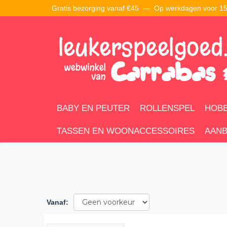
Gratis bezorging vanaf €45 —
Op werkdagen voor 15:
BABY EN PEUTER
ROLLENSPEL
HOBB
TASSEN EN WOONACCESSOIRES
AANB
Vanaf
: