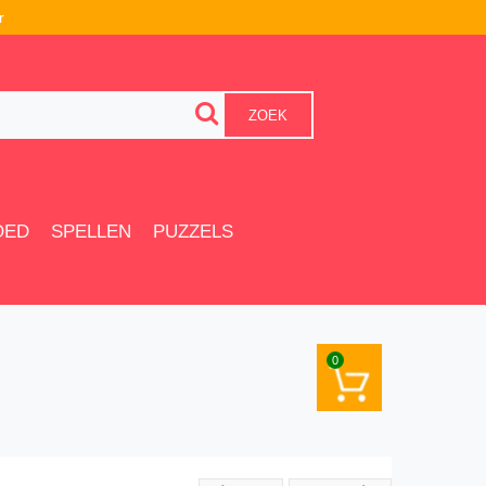
r
ZOEK
OED
SPELLEN
PUZZELS
0