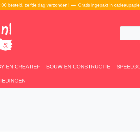
00 besteld, zelfde dag verzonden! — Gratis ingepakt in cadeaupapie
Y EN CREATIEF
BOUW EN CONSTRUCTIE
SPEELG
IEDINGEN