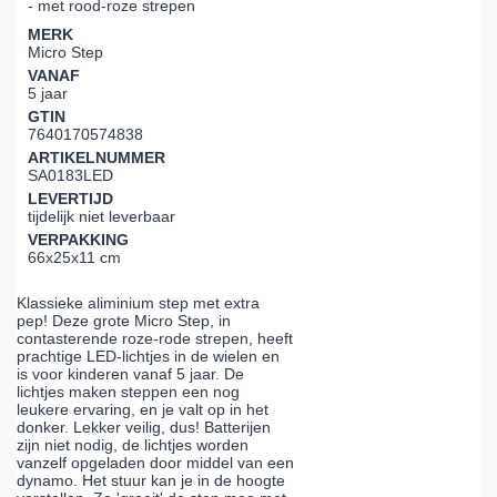
- met rood-roze strepen
MERK
Micro Step
VANAF
5 jaar
GTIN
7640170574838
ARTIKELNUMMER
SA0183LED
LEVERTIJD
tijdelijk niet leverbaar
VERPAKKING
66x25x11 cm
Klassieke aliminium step met extra
pep! Deze grote Micro Step, in
contasterende roze-rode strepen, heeft
prachtige LED-lichtjes in de wielen en
is voor kinderen vanaf 5 jaar. De
lichtjes maken steppen een nog
leukere ervaring, en je valt op in het
donker. Lekker veilig, dus! Batterijen
zijn niet nodig, de lichtjes worden
vanzelf opgeladen door middel van een
dynamo. Het stuur kan je in de hoogte