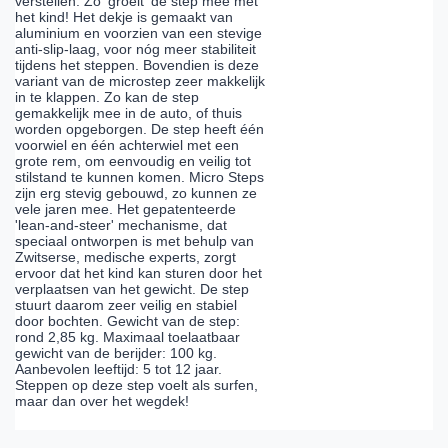
verstellen. Zo 'groeit' de step mee met
het kind! Het dekje is gemaakt van
aluminium en voorzien van een stevige
anti-slip-laag, voor nóg meer stabiliteit
tijdens het steppen. Bovendien is deze
variant van de microstep zeer makkelijk
in te klappen. Zo kan de step
gemakkelijk mee in de auto, of thuis
worden opgeborgen. De step heeft één
voorwiel en één achterwiel met een
grote rem, om eenvoudig en veilig tot
stilstand te kunnen komen. Micro Steps
zijn erg stevig gebouwd, zo kunnen ze
vele jaren mee. Het gepatenteerde
'lean-and-steer' mechanisme, dat
speciaal ontworpen is met behulp van
Zwitserse, medische experts, zorgt
ervoor dat het kind kan sturen door het
verplaatsen van het gewicht. De step
stuurt daarom zeer veilig en stabiel
door bochten. Gewicht van de step:
rond 2,85 kg. Maximaal toelaatbaar
gewicht van de berijder: 100 kg.
Aanbevolen leeftijd: 5 tot 12 jaar.
Steppen op deze step voelt als surfen,
maar dan over het wegdek!