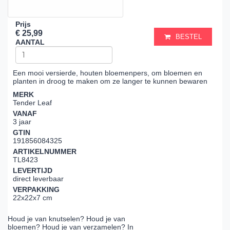
Prijs
€ 25,99
BESTEL
AANTAL
Een mooi versierde, houten bloemenpers, om bloemen en
planten in droog te maken om ze langer te kunnen bewaren
MERK
Tender Leaf
VANAF
3 jaar
GTIN
191856084325
ARTIKELNUMMER
TL8423
LEVERTIJD
direct leverbaar
VERPAKKING
22x22x7 cm
Houd je van knutselen? Houd je van
bloemen? Houd je van verzamelen? In