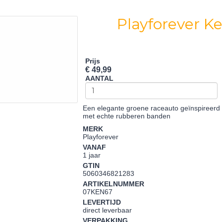
Playforever K
Prijs
€ 49,99
AANTAL
Een elegante groene raceauto geïnspireerd 
met echte rubberen banden
MERK
Playforever
VANAF
1 jaar
GTIN
5060346821283
ARTIKELNUMMER
07KEN67
LEVERTIJD
direct leverbaar
VERPAKKING