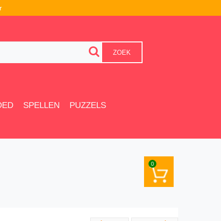
r
ZOEK
OED
SPELLEN
PUZZELS
0