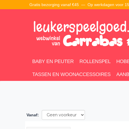
Gratis bezorging vanaf €45 —
Op werkdagen voor 15:
BABY EN PEUTER
ROLLENSPEL
HOBB
TASSEN EN WOONACCESSOIRES
AANB
Vanaf
: