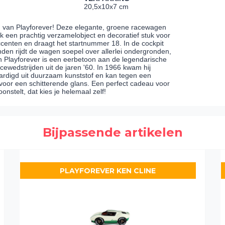
20,5x10x7 cm
s' van Playforever! Deze elegante, groene racewagen
k een prachtig verzamelobject en decoratief stuk voor
ccenten en draagt het startnummer 18. In de cockpit
nden rijdt de wagen soepel over allerlei ondergronden,
n Playforever is een eerbetoon aan de legendarische
ewedstrijden uit de jaren '60. In 1966 kwam hij
vaardigd uit duurzaam kunststof en kan tegen een
t voor een schitterende glans. Een perfect cadeau voor
onstelt, dat kies je helemaal zelf!
Bijpassende artikelen
PLAYFOREVER KEN CLINE