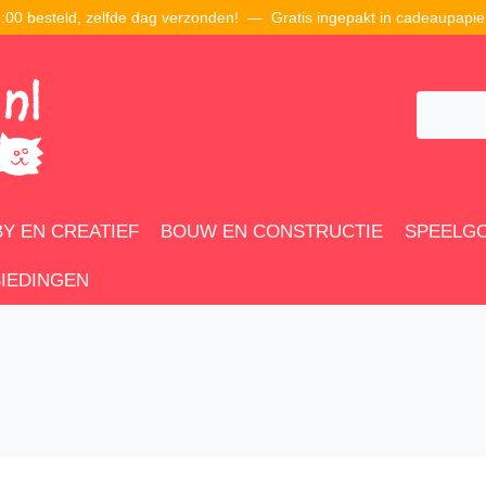
00 besteld, zelfde dag verzonden! — Gratis ingepakt in cadeaupapie
Y EN CREATIEF
BOUW EN CONSTRUCTIE
SPEELG
IEDINGEN