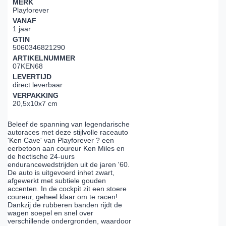
MERK
Playforever
VANAF
1 jaar
GTIN
5060346821290
ARTIKELNUMMER
07KEN68
LEVERTIJD
direct leverbaar
VERPAKKING
20,5x10x7 cm
Beleef de spanning van legendarische
autoraces met deze stijlvolle raceauto
'Ken Cave' van Playforever ? een
eerbetoon aan coureur Ken Miles en
de hectische 24-uurs
endurancewedstrijden uit de jaren '60.
De auto is uitgevoerd inhet zwart,
afgewerkt met subtiele gouden
accenten. In de cockpit zit een stoere
coureur, geheel klaar om te racen!
Dankzij de rubberen banden rijdt de
wagen soepel en snel over
verschillende ondergronden, waardoor