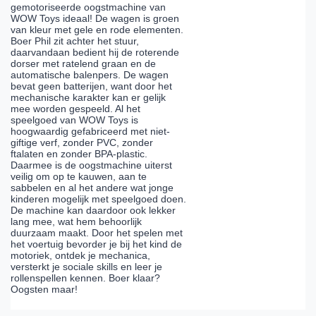
gemotoriseerde oogstmachine van
WOW Toys ideaal! De wagen is groen
van kleur met gele en rode elementen.
Boer Phil zit achter het stuur,
daarvandaan bedient hij de roterende
dorser met ratelend graan en de
automatische balenpers. De wagen
bevat geen batterijen, want door het
mechanische karakter kan er gelijk
mee worden gespeeld. Al het
speelgoed van WOW Toys is
hoogwaardig gefabriceerd met niet-
giftige verf, zonder PVC, zonder
ftalaten en zonder BPA-plastic.
Daarmee is de oogstmachine uiterst
veilig om op te kauwen, aan te
sabbelen en al het andere wat jonge
kinderen mogelijk met speelgoed doen.
De machine kan daardoor ook lekker
lang mee, wat hem behoorlijk
duurzaam maakt. Door het spelen met
het voertuig bevorder je bij het kind de
motoriek, ontdek je mechanica,
versterkt je sociale skills en leer je
rollenspellen kennen. Boer klaar?
Oogsten maar!