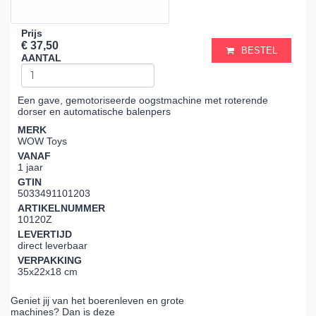
Prijs
€ 37,50
BESTEL
AANTAL
Een gave, gemotoriseerde oogstmachine met roterende
dorser en automatische balenpers
MERK
WOW Toys
VANAF
1 jaar
GTIN
5033491101203
ARTIKELNUMMER
10120Z
LEVERTIJD
direct leverbaar
VERPAKKING
35x22x18 cm
Geniet jij van het boerenleven en grote
machines? Dan is deze