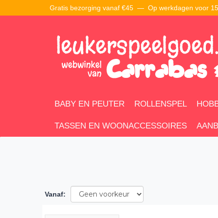
Gratis bezorging vanaf €45 —
Op werkdagen voor 15:
BABY EN PEUTER
ROLLENSPEL
HOBB
TASSEN EN WOONACCESSOIRES
AANB
Vanaf
: