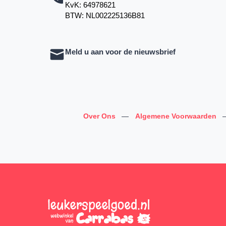
KvK: 64978621
BTW: NL002225136B81
Meld u aan voor de nieuwsbrief
Over Ons
—
Algemene Voorwaarden