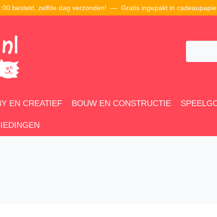
00 besteld, zelfde dag verzonden! — Gratis ingepakt in cadeaupapie
Y EN CREATIEF
BOUW EN CONSTRUCTIE
SPEELG
IEDINGEN