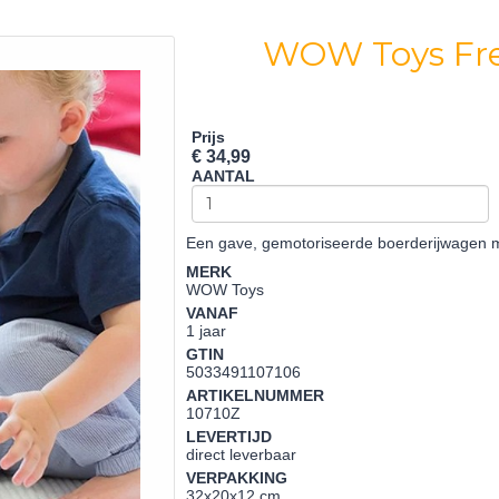
WOW Toys Fre
Prijs
€ 34,99
AANTAL
Een gave, gemotoriseerde boerderijwagen me
MERK
WOW Toys
VANAF
1 jaar
GTIN
5033491107106
ARTIKELNUMMER
10710Z
LEVERTIJD
direct leverbaar
VERPAKKING
32x20x12 cm