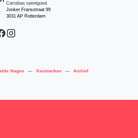
Carrabas speelgoed
Jonker Fransstraat 99
3031 AP Rotterdam
telde Vragen
—
Keurmerken
—
Archief