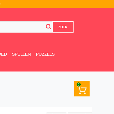
r
ZOEK
OED
SPELLEN
PUZZELS
0