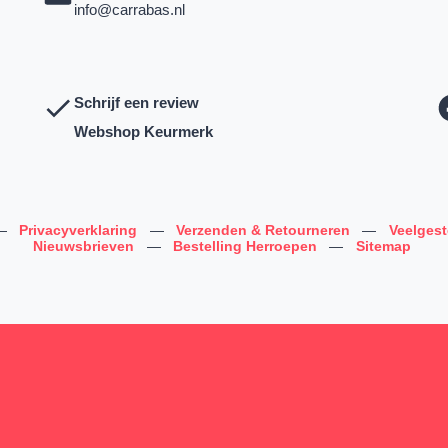
info@carrabas.nl
Schrijf een review
Webshop Keurmerk
—
Privacyverklaring
—
Verzenden & Retourneren
—
Veelges
Nieuwsbrieven
—
Bestelling Herroepen
—
Sitemap