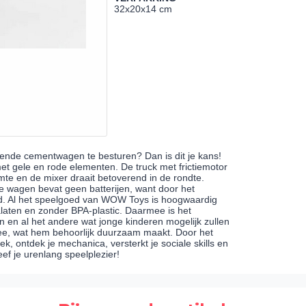
32x20x14 cm
aiende cementwagen te besturen? Dan is dit je kans!
 gele en rode elementen. De truck met frictiemotor
mte en de mixer draait betoverend in de rondte.
e wagen bevat geen batterijen, want door het
d. Al het speelgoed van WOW Toys is hoogwaardig
talaten en zonder BPA-plastic. Daarmee is het
n en al het andere wat jonge kinderen mogelijk zullen
e, wat hem behoorlijk duurzaam maakt. Door het
ek, ontdek je mechanica, versterkt je sociale skills en
ef je urenlang speelplezier!