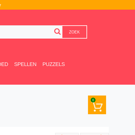
r
ZOEK
OED
SPELLEN
PUZZELS
0