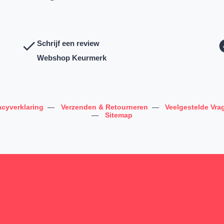
Schrijf een review
Webshop Keurmerk
acyverklaring
—
Verzenden & Retourneren
—
Veelgestelde Vra
—
Sitemap