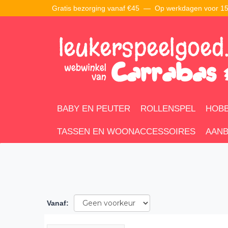
Gratis bezorging vanaf €45 —
Op werkdagen voor 15:
BABY EN PEUTER
ROLLENSPEL
HOBB
TASSEN EN WOONACCESSOIRES
AANB
Vanaf
: