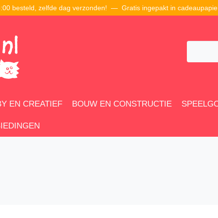
00 besteld, zelfde dag verzonden! — Gratis ingepakt in cadeaupapie
Y EN CREATIEF
BOUW EN CONSTRUCTIE
SPEELG
IEDINGEN