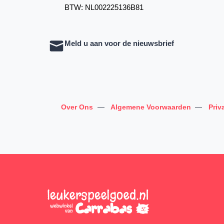
BTW: NL002225136B81
Meld u aan voor de nieuwsbrief
Over Ons
—
Algemene Voorwaarden
—
Priv