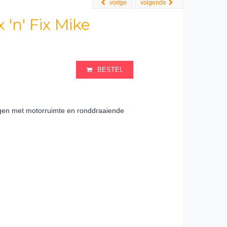
vorige
volgende
'n' Fix Mike
BESTEL
en met motorruimte en ronddraaiende