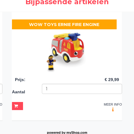
Bijpassende artikelen
WOW TOYS ERNIE FIRE ENGINE
Prijs
:
€ 29,99
Aantal
FO
MEER INFO
powered by
myShop.com