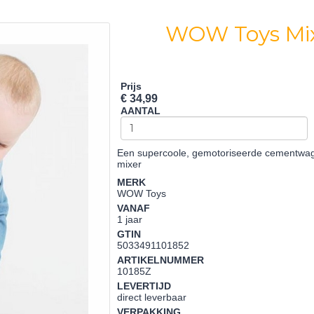
WOW Toys Mix 
Prijs
€ 34,99
AANTAL
Een supercoole, gemotoriseerde cementwag
mixer
MERK
WOW Toys
VANAF
1 jaar
GTIN
5033491101852
ARTIKELNUMMER
10185Z
LEVERTIJD
direct leverbaar
VERPAKKING