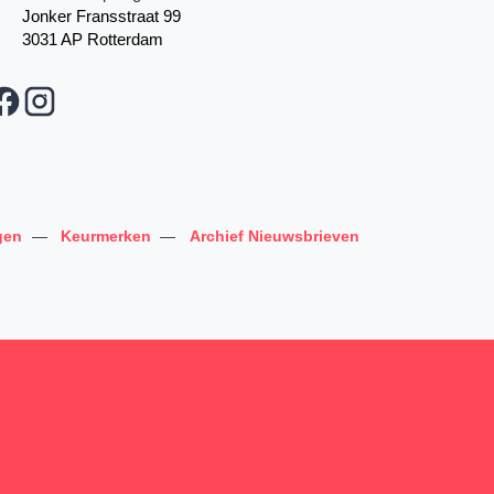
Jonker Fransstraat 99
3031 AP Rotterdam
gen
—
Keurmerken
—
Archief Nieuwsbrieven