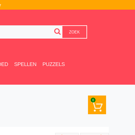
r
ZOEK
OED
SPELLEN
PUZZELS
0