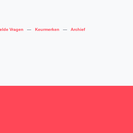
telde Vragen
—
Keurmerken
—
Archief