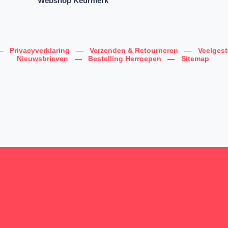
Webshop Keurmerk
—
Privacyverklaring
—
Verzenden & Retourneren
—
Veelges
Nieuwsbrieven
—
Bestelling Herroepen
—
Sitemap