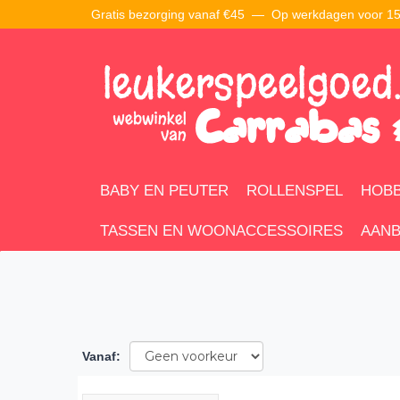
Gratis bezorging vanaf €45 —
Op werkdagen voor 15:
BABY EN PEUTER
ROLLENSPEL
HOBB
TASSEN EN WOONACCESSOIRES
AANB
Vanaf
: