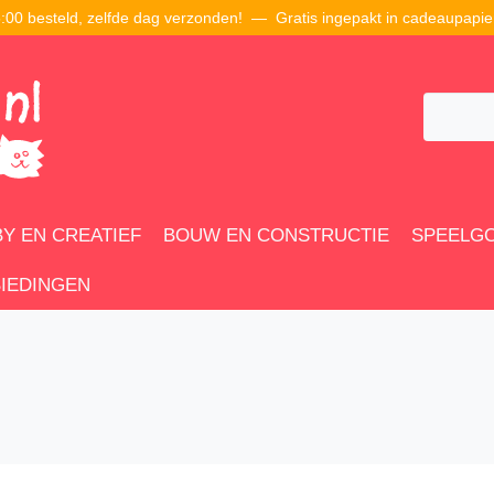
00 besteld, zelfde dag verzonden! — Gratis ingepakt in cadeaupapie
Y EN CREATIEF
BOUW EN CONSTRUCTIE
SPEELG
IEDINGEN