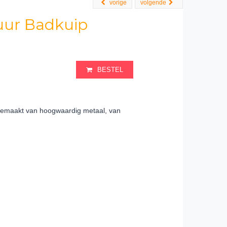
vorige
volgende
uur Badkuip
BESTEL
 gemaakt van hoogwaardig metaal, van