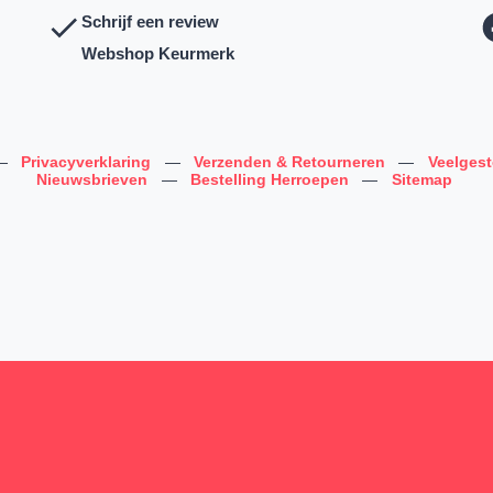
Schrijf een review
Webshop Keurmerk
—
Privacyverklaring
—
Verzenden & Retourneren
—
Veelges
Nieuwsbrieven
—
Bestelling Herroepen
—
Sitemap