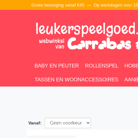
Gratis bezorging vanaf €45 —
Op werkdagen voor 15:
BABY EN PEUTER
ROLLENSPEL
HOBB
TASSEN EN WOONACCESSOIRES
AANB
Vanaf
: