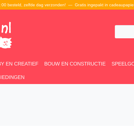
00 besteld, zelfde dag verzonden! — Gratis ingepakt in cadeaupapie
Y EN CREATIEF
BOUW EN CONSTRUCTIE
SPEELG
IEDINGEN