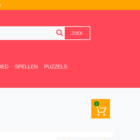
r
ZOEK
OED
SPELLEN
PUZZELS
0