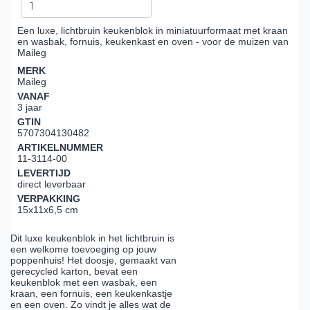
Een luxe, lichtbruin keukenblok in miniatuurformaat met kraan
en wasbak, fornuis, keukenkast en oven - voor de muizen van
Maileg
MERK
Maileg
VANAF
3 jaar
GTIN
5707304130482
ARTIKELNUMMER
11-3114-00
LEVERTIJD
direct leverbaar
VERPAKKING
15x11x6,5 cm
Dit luxe keukenblok in het lichtbruin is
een welkome toevoeging op jouw
poppenhuis! Het doosje, gemaakt van
gerecycled karton, bevat een
keukenblok met een wasbak, een
kraan, een fornuis, een keukenkastje
en een oven. Zo vindt je alles wat de