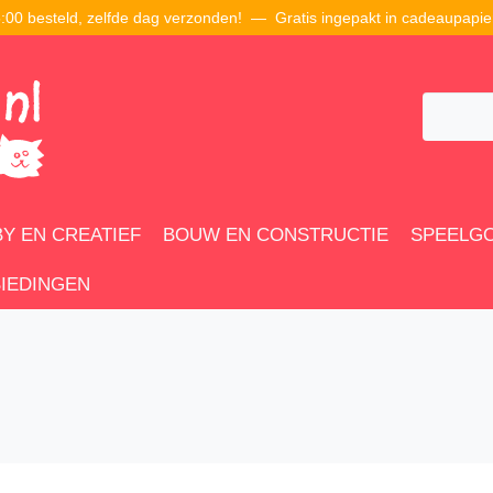
00 besteld, zelfde dag verzonden! — Gratis ingepakt in cadeaupapie
Y EN CREATIEF
BOUW EN CONSTRUCTIE
SPEELG
IEDINGEN