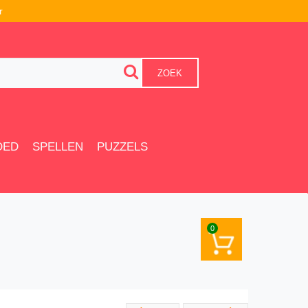
r
ZOEK
OED
SPELLEN
PUZZELS
0