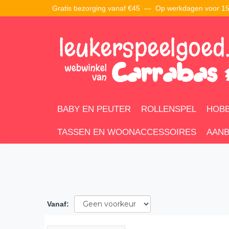
Gratis bezorging vanaf €45 —
Op werkdagen voor 15:
BABY EN PEUTER
ROLLENSPEL
HOBB
TASSEN EN WOONACCESSOIRES
AANB
Vanaf
: