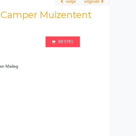
vorige
volgende
 Camper Muizentent
BESTEL
an Maileg