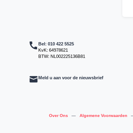
Bel:
010 422 5525
KvK: 64978621
BTW: NL002225136B81
Meld u aan voor de nieuwsbrief
Over Ons
—
Algemene Voorwaarden