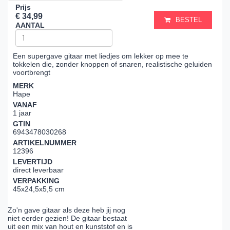
Prijs
€ 34,99
BESTEL
AANTAL
Een supergave gitaar met liedjes om lekker op mee te
tokkelen die, zonder knoppen of snaren, realistische geluiden
voortbrengt
MERK
Hape
VANAF
1 jaar
GTIN
6943478030268
ARTIKELNUMMER
12396
LEVERTIJD
direct leverbaar
VERPAKKING
45x24,5x5,5 cm
Zo'n gave gitaar als deze heb jij nog
niet eerder gezien! De gitaar bestaat
uit een mix van hout en kunststof en is