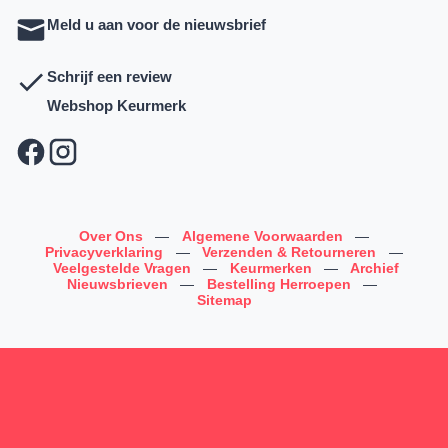
Meld u aan voor de nieuwsbrief
Schrijf een review
Webshop Keurmerk
Over Ons
—
Algemene Voorwaarden
—
Privacyverklaring
—
Verzenden & Retourneren
—
Veelgestelde Vragen
—
Keurmerken
—
Archief
Nieuwsbrieven
—
Bestelling Herroepen
—
Sitemap