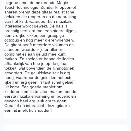
uitgerust met de bekroonde Magic
Touch-technologie. Zonder knoppen of
snaren brengt deze gitaar realistische
geluiden die reageren op de aanraking
van het kind, waardoor hun muzikale
interesse wordt gewekt. De hals is
prachtig versierd met een stoere tijger,
een vrolijke kikker, een grappige
octopus en nog meer dierenvrienden.
De gitaar heeft meerdere volumes en
standen, waardoor je er allerlei
combinaties aan geluid mee kunt
maken. Zo spelen er bepaalde liedjes
afhankelijk van hoe je op de gitaar
tokkelt, wat bovendien de fijnmotoriek
bevordert. De geluidskwaliteit is erg
hoog, waardoor de geluiden net echt
lijken en erg geen irritant schel geluid
uit komt. Een goede manier om
kinderen kennis te laten maken met de
eerste muzikale vorming en bovendien
gewoon heel erg leuk om te doen!
Creatief en interactief: deze gitaar is
een hit in elk huishouden!