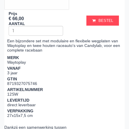
Prijs
€ 66,00
BESTEL
AANTAL
Een bijzondere set met modulaire en flexibele wegplaten van
Waytoplay en twee houten raceauto's van Candylab, voor een
complete racebaan
MERK
Waytoplay
VANAF
3 jaar
GTIN
8719327075746
ARTIKELNUMMER
12SW
LEVERTIJD
direct leverbaar
VERPAKKING
27x15x7,5 cm
Dankzij een samenwerking tussen