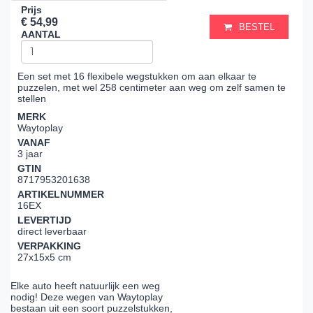
Prijs
€ 54,99
BESTEL
AANTAL
Een set met 16 flexibele wegstukken om aan elkaar te
puzzelen, met wel 258 centimeter aan weg om zelf samen te
stellen
MERK
Waytoplay
VANAF
3 jaar
GTIN
8717953201638
ARTIKELNUMMER
16EX
LEVERTIJD
direct leverbaar
VERPAKKING
27x15x5 cm
Elke auto heeft natuurlijk een weg
nodig! Deze wegen van Waytoplay
bestaan uit een soort puzzelstukken,