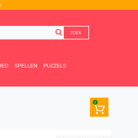
r
ZOEK
OED
SPELLEN
PUZZELS
0