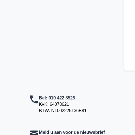
Bel:
010 422 5525
KvK: 64978621
BTW: NL002225136B81
Meld u aan voor de nieuwsbrief