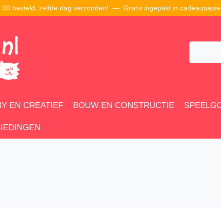
00 besteld, zelfde dag verzonden! — Gratis ingepakt in cadeaupapie
Y EN CREATIEF
BOUW EN CONSTRUCTIE
SPEELG
IEDINGEN