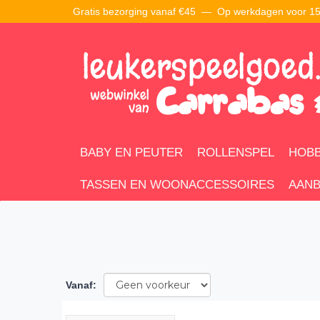
Gratis bezorging vanaf €45 —
Op werkdagen voor 15:
BABY EN PEUTER
ROLLENSPEL
HOBB
TASSEN EN WOONACCESSOIRES
AANB
Vanaf
: