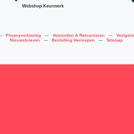
Webshop Keurmerk
—
Privacyverklaring
—
Verzenden & Retourneren
—
Veelges
Nieuwsbrieven
—
Bestelling Herroepen
—
Sitemap