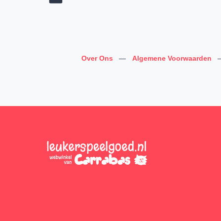
Over Ons
—
Algemene Voorwaarden