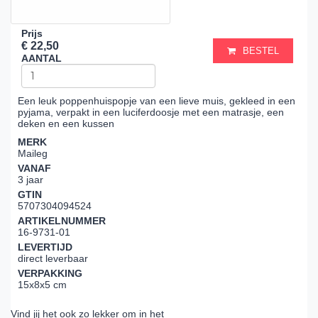
Prijs
€ 22,50
BESTEL
AANTAL
Een leuk poppenhuispopje van een lieve muis, gekleed in een
pyjama, verpakt in een luciferdoosje met een matrasje, een
deken en een kussen
MERK
Maileg
VANAF
3 jaar
GTIN
5707304094524
ARTIKELNUMMER
16-9731-01
LEVERTIJD
direct leverbaar
VERPAKKING
15x8x5 cm
Vind jij het ook zo lekker om in het