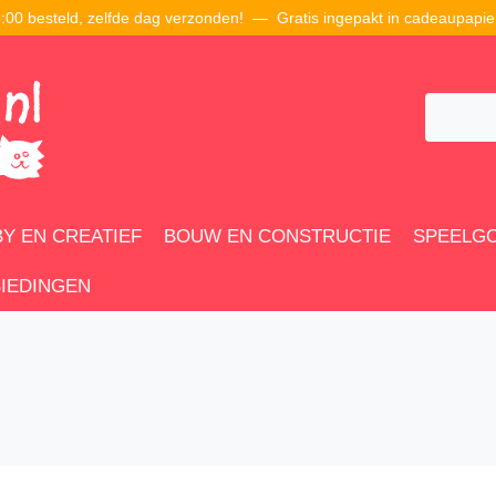
00 besteld, zelfde dag verzonden! — Gratis ingepakt in cadeaupapie
Y EN CREATIEF
BOUW EN CONSTRUCTIE
SPEELG
IEDINGEN