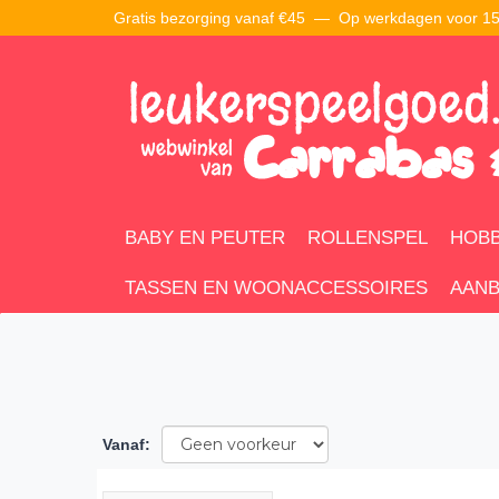
Gratis bezorging vanaf €45 —
Op werkdagen voor 15:
BABY EN PEUTER
ROLLENSPEL
HOBB
TASSEN EN WOONACCESSOIRES
AANB
Vanaf
: