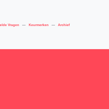
telde Vragen
—
Keurmerken
—
Archief