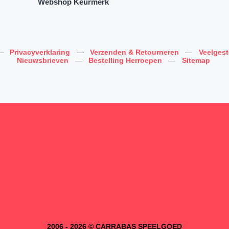
Webshop Keurmerk
—
Privacyverklaring
—
Verzenden & Retourneren
—
Veelges
Nieuwsbrieven
—
Bestelling Herroepen
—
Sitemap
2006 - 2026 © CARRABAS SPEELGOED