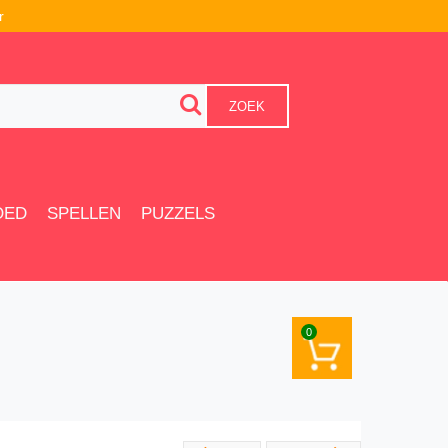
r
ZOEK
OED
SPELLEN
PUZZELS
0