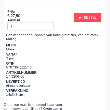
Prijs
€ 27,50
BESTEL
AANTAL
Een lief poppenhuispopje van muis grote zus, van het merk
Maileg
MERK
Maileg
VANAF
3 jaar
GTIN
5707304122746
ARTIKELNUMMER
17-3206-00
LEVERTIJD
direct leverbaar
VERPAKKING
14x3x3 cm
Grote zus muis is helemaal klaar voor
een nieuwe dag! Jij ook? Grote zus is