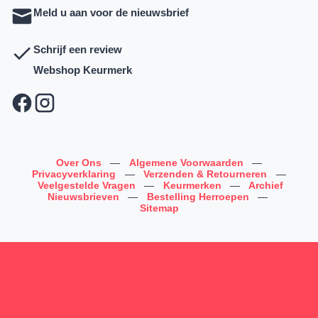
Meld u aan voor de nieuwsbrief
Schrijf een review
Webshop Keurmerk
Over Ons
—
Algemene Voorwaarden
—
Privacyverklaring
—
Verzenden & Retourneren
—
Veelgestelde Vragen
—
Keurmerken
—
Archief
Nieuwsbrieven
—
Bestelling Herroepen
—
Sitemap