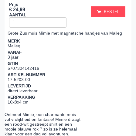
Prijs
€ 24,99
BESTEL
AANTAL
Grote Zus muis Mimie met magnetsche handjes van Maileg
MERK
Maileg
VANAF
3 jaar
GTIN
5707304142416
ARTIKELNUMMER
17-5203-00
LEVERTIJD
direct leverbaar
VERPAKKING
16x8x4 cm
Ontmoet Mimie, een charmante muis
vol vrolijkheid en fantasie! Mimie draagt
een rood-wit gestreept shirt en een
mooie blauwe rok ? zo is ze helemaal
klaar voor een dag vol avonturen.