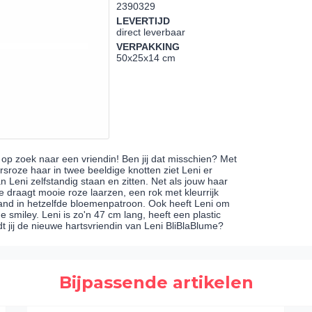
2390329
LEVERTIJD
direct leverbaar
VERPAKKING
50x25x14 cm
s op zoek naar een vriendin! Ben jij dat misschien? Met
sroze haar in twee beeldige knotten ziet Leni er
eni zelfstandig staan en zitten. Net als jouw haar
draagt mooie roze laarzen, een rok met kleurrijk
band in hetzelfde bloemenpatroon. Ook heeft Leni om
 smiley. Leni is zo'n 47 cm lang, heeft een plastic
 jij de nieuwe hartsvriendin van Leni BliBlaBlume?
Bijpassende artikelen