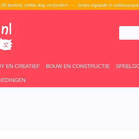
00 besteld, zelfde dag verzonden! — Gratis ingepakt in cadeaupapie
Y EN CREATIEF
BOUW EN CONSTRUCTIE
SPEELG
IEDINGEN