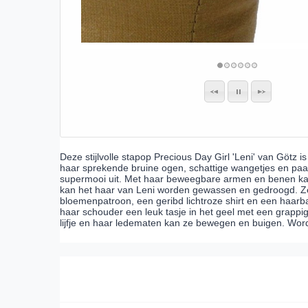
Deze stijlvolle stapop Precious Day Girl 'Leni' van Götz i
haar sprekende bruine ogen, schattige wangetjes en paar
supermooi uit. Met haar beweegbare armen en benen kan L
kan het haar van Leni worden gewassen en gedroogd. Ze 
bloemenpatroon, een geribd lichtroze shirt en een haar
haar schouder een leuk tasje in het geel met een grappige
lijfje en haar ledematen kan ze bewegen en buigen. Wordt