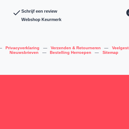
Schrijf een review
Webshop Keurmerk
—
Privacyverklaring
—
Verzenden & Retourneren
—
Veelges
Nieuwsbrieven
—
Bestelling Herroepen
—
Sitemap