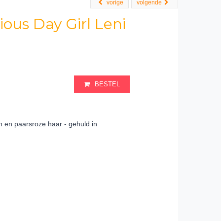
vorige
volgende
ous Day Girl Leni
BESTEL
n en paarsroze haar - gehuld in