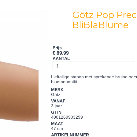
Götz Pop Preci
BliBlaBlume
Prijs
€ 89,99
AANTAL
Lieftallige stapop met sprekende bruine oge
bloemenoutfit
MERK
Götz
VANAF
3 jaar
GTIN
4001269903299
MAAT
47 cm
ARTIKELNUMMER