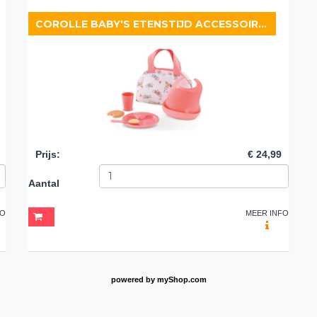
COROLLE BABY'S ETENSTIJD ACCESSOIRESET 6-DELIG (36/42 CM)
Prijs
:
€ 24,99
Aantal
FO
MEER INFO
powered by
myShop.com