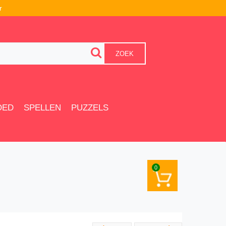
r
ZOEK
OED
SPELLEN
PUZZELS
0