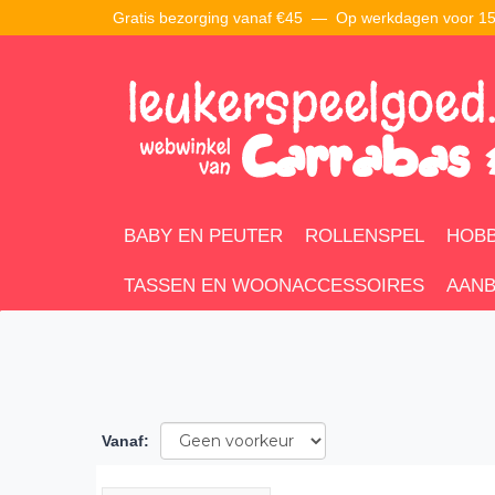
Gratis bezorging vanaf €45 —
Op werkdagen voor 15:
BABY EN PEUTER
ROLLENSPEL
HOBB
TASSEN EN WOONACCESSOIRES
AANB
Vanaf
: