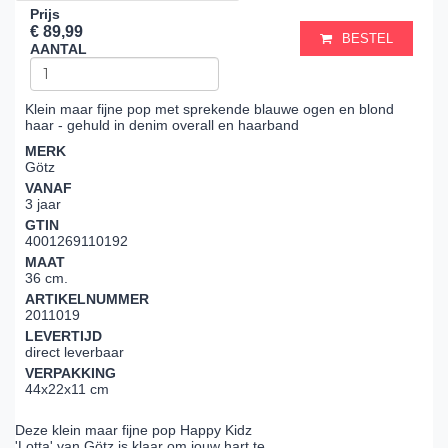
Prijs
€ 89,99
BESTEL
AANTAL
Klein maar fijne pop met sprekende blauwe ogen en blond
haar - gehuld in denim overall en haarband
MERK
Götz
VANAF
3 jaar
GTIN
4001269110192
MAAT
36 cm.
ARTIKELNUMMER
2011019
LEVERTIJD
direct leverbaar
VERPAKKING
44x22x11 cm
Deze klein maar fijne pop Happy Kidz
'Lotta' van Götz is klaar om jouw hart te