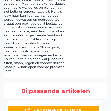
veroveren! Met haar sprekende blauwe
ogen, bolle wangetjes en blonde haar
ziet Lotta er superschattig uit. Net als
jouw haar kan het haar van de pop
worden gewassen en gedroogd. Ze
draagt een prachtige outfit bestaande
uit roze lakschoenen, een roze-blauw
gestreept shirtje, een denim overall en
een roze-blauw gestreepte haarband
met roze pompon. Alle stoffen zijn
heerlijk zacht en dus fijn voor
kinderhandjes. Lotta is 36 cm groot,
heeft een plastic lijfje en haar
ledematen kan ze bewegen en buigen.
Zo kan Lotta alles doen wat jij ook kan;
zitten, staan, liggen en vooroverbuigen.
Staat jouw hart open voor de prachtige
Lotta?
Bijpassende artikelen
GÖTZ POP HAPPY KIDZ EMMA